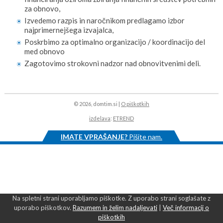
za obnovo,
Izvedemo razpis in naročnikom predlagamo izbor
najprimernejšega izvajalca,
Poskrbimo za optimalno organizacijo / koordinacijo del
med obnovo
Zagotovimo strokovni nadzor nad obnovitvenimi deli.
© 2026, domtim.si |
O piškotkih
izdelava
:
ETREND
IMATE VPRAŠANJE?
Pišite nam.
Na spletni strani uporabljamo piškotke. Z uporabo strani soglašate z
uporabo piškotkov.
Razumem in želim nadaljevati
|
Več informacij o
piškotkih