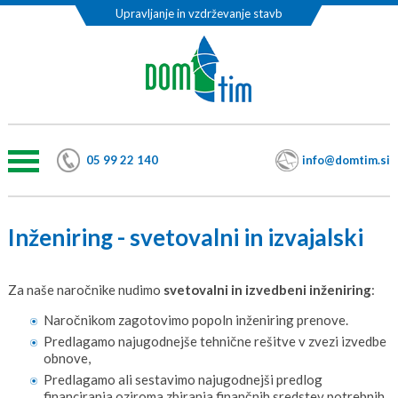
Upravljanje in vzdrževanje stavb
05 99 22 140
info@domtim.si
Inženiring - svetovalni in izvajalski
Za naše naročnike nudimo
svetovalni in izvedbeni inženiring
:
Naročnikom zagotovimo popoln inženiring prenove.
Predlagamo najugodnejše tehnične rešitve v zvezi izvedbe
obnove,
Predlagamo ali sestavimo najugodnejši predlog
financiranja oziroma zbiranja finančnih sredstev potrebnih