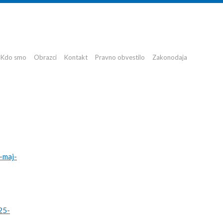
Kdo smo
Obrazci
Kontakt
Pravno obvestilo
Zakonodaja
-maj-
25-